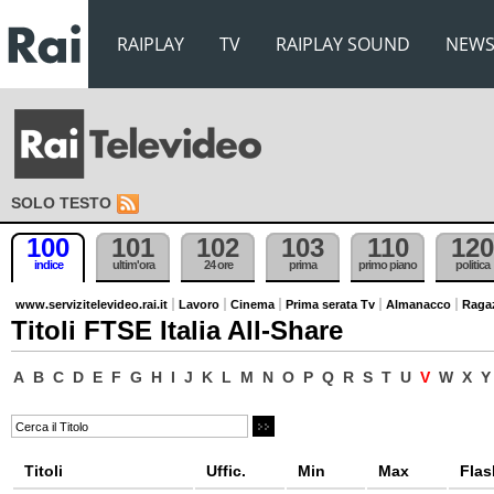
RAIPLAY
TV
RAIPLAY SOUND
NEW
SOLO TESTO
100
101
102
103
110
120
indice
ultim'ora
24 ore
prima
primo piano
politica
www.servizitelevideo.rai.it
Lavoro
Cinema
Prima serata Tv
Almanacco
Raga
Titoli FTSE Italia All-Share
A
B
C
D
E
F
G
H
I
J
K
L
M
N
O
P
Q
R
S
T
U
V
W
X
Y
Titoli
Uffic.
Min
Max
Flas