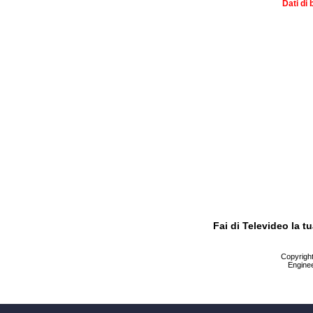
Dati di 
Fai di Televideo la 
Copyright 
Enginee