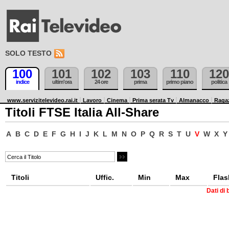
SOLO TESTO
100
101
102
103
110
120
indice
ultim'ora
24 ore
prima
primo piano
politica
www.servizitelevideo.rai.it
Lavoro
Cinema
Prima serata Tv
Almanacco
Raga
Titoli FTSE Italia All-Share
A
B
C
D
E
F
G
H
I
J
K
L
M
N
O
P
Q
R
S
T
U
V
W
X
Y
Titoli
Uffic.
Min
Max
Flas
Dati di 