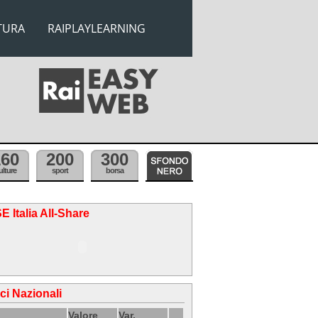
TURA
RAIPLAYLEARNING
160
200
300
ulture
sport
borsa
E Italia All-Share
ici Nazionali
Valore
Var.