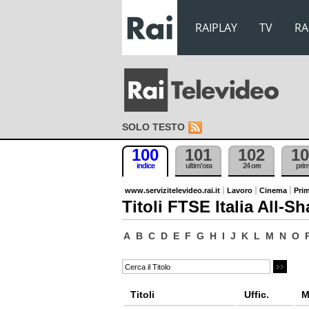
RAIPLAY
TV
RA
SOLO TESTO
100
101
102
10
indice
ultim'ora
24 ore
pri
www.servizitelevideo.rai.it
Lavoro
Cinema
Prim
Titoli FTSE Italia All-Sh
A
B
C
D
E
F
G
H
I
J
K
L
M
N
O
Titoli
Uffic.
M