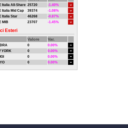
 Italia All-Share
25720
-1.40%
 Italia Mid Cap
39374
-1.08%
 Italia Star
46268
-0.87%
E MIB
23707
-1.45%
ci Esteri
Valore
Var.
DRA
0
0.00%
 YORK
0
0.00%
IGI
0
0.00%
YO
0
0.00%