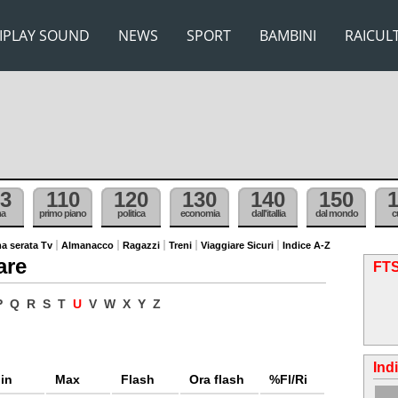
IPLAY SOUND
NEWS
SPORT
BAMBINI
RAICUL
3
110
120
130
140
150
ma
primo piano
politica
economia
dall'itallia
dal mondo
c
a serata Tv
Almanacco
Ragazzi
Treni
Viaggiare Sicuri
Indice A-Z
are
FTS
P
Q
R
S
T
U
V
W
X
Y
Z
Ind
in
Max
Flash
Ora flash
%Fl/Ri