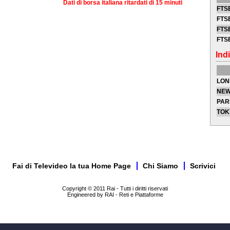
Dati di borsa italiana ritardati di 15 minuti
FTSE
FTSE
FTSE
FTS
Indi
LON
NEW
PAR
TOK
Fai di Televideo la tua Home Page
Chi Siamo
Scrivici
Copyright © 2011 Rai - Tutti i diritti riservati
Engineered by RAI - Reti e Piattaforme