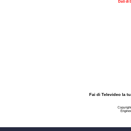
Dati di 
Fai di Televideo la 
Copyright 
Enginee