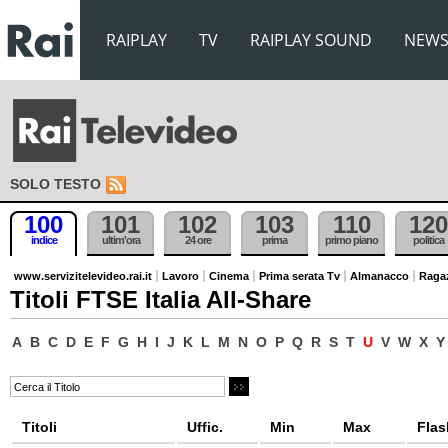
RAIPLAY
TV
RAIPLAY SOUND
NEW
SOLO TESTO
100
101
102
103
110
120
indice
ultim'ora
24 ore
prima
primo piano
politica
www.servizitelevideo.rai.it
Lavoro
Cinema
Prima serata Tv
Almanacco
Raga
Titoli FTSE Italia All-Share
A
B
C
D
E
F
G
H
I
J
K
L
M
N
O
P
Q
R
S
T
U
V
W
X
Y
Titoli
Uffic.
Min
Max
Flas