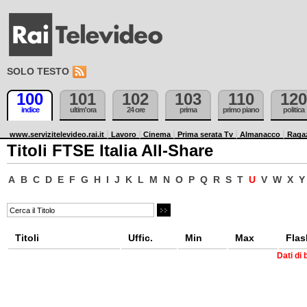
SOLO TESTO
100
101
102
103
110
120
indice
ultim'ora
24 ore
prima
primo piano
politica
www.servizitelevideo.rai.it
Lavoro
Cinema
Prima serata Tv
Almanacco
Raga
Titoli FTSE Italia All-Share
A
B
C
D
E
F
G
H
I
J
K
L
M
N
O
P
Q
R
S
T
U
V
W
X
Y
Titoli
Uffic.
Min
Max
Flas
Dati di 