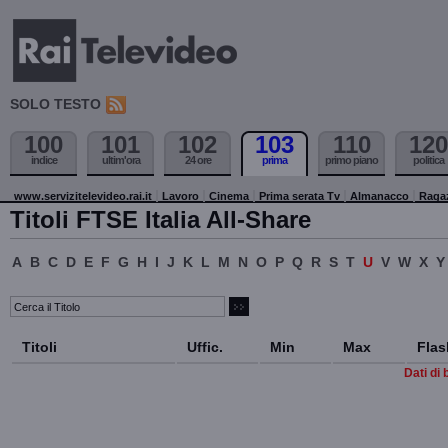
SOLO TESTO
100
101
102
103
110
120
indice
ultim'ora
24 ore
prima
primo piano
politica
www.servizitelevideo.rai.it
Lavoro
Cinema
Prima serata Tv
Almanacco
Raga
Titoli FTSE Italia All-Share
A
B
C
D
E
F
G
H
I
J
K
L
M
N
O
P
Q
R
S
T
U
V
W
X
Y
Titoli
Uffic.
Min
Max
Flas
Dati di 