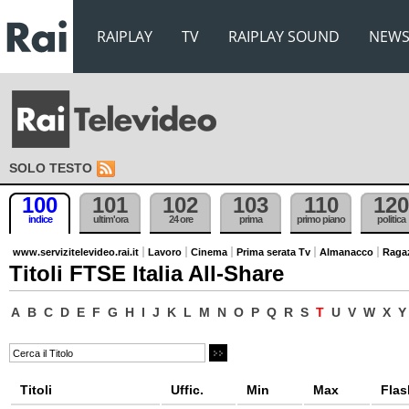
RAIPLAY
TV
RAIPLAY SOUND
NEW
SOLO TESTO
100
101
102
103
110
120
indice
ultim'ora
24 ore
prima
primo piano
politica
www.servizitelevideo.rai.it
Lavoro
Cinema
Prima serata Tv
Almanacco
Raga
Titoli FTSE Italia All-Share
A
B
C
D
E
F
G
H
I
J
K
L
M
N
O
P
Q
R
S
T
U
V
W
X
Y
Titoli
Uffic.
Min
Max
Flas