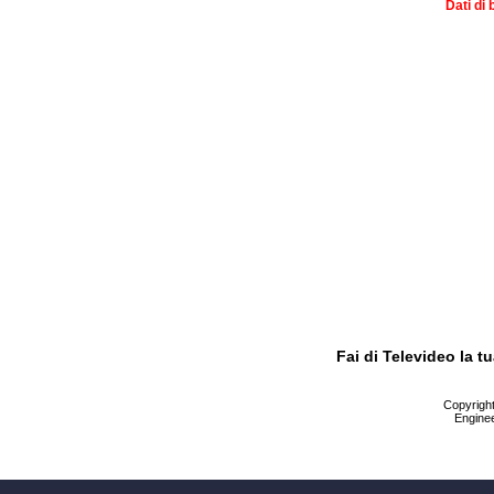
Dati di 
Fai di Televideo la 
Copyright 
Enginee