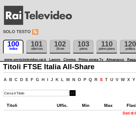
SOLO TESTO
100
101
102
103
110
120
indice
ultim'ora
24 ore
prima
primo piano
politica
www.servizitelevideo.rai.it
Lavoro
Cinema
Prima serata Tv
Almanacco
Raga
Titoli FTSE Italia All-Share
A
B
C
D
E
F
G
H
I
J
K
L
M
N
O
P
Q
R
S
T
U
V
W
X
Y
Titoli
Uffic.
Min
Max
Flas
Dati di 