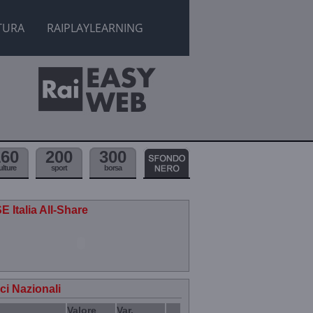
TURA
RAIPLAYLEARNING
160
200
300
ulture
sport
borsa
E Italia All-Share
ici Nazionali
Valore
Var.