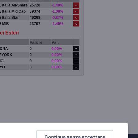
 Italia All-Share
25720
-1.40%
 Italia Mid Cap
39374
-1.08%
 Italia Star
46268
-0.87%
E MIB
23707
-1.45%
ci Esteri
Valore
Var.
DRA
0
0.00%
 YORK
0
0.00%
IGI
0
0.00%
YO
0
0.00%
Continua senza accettare