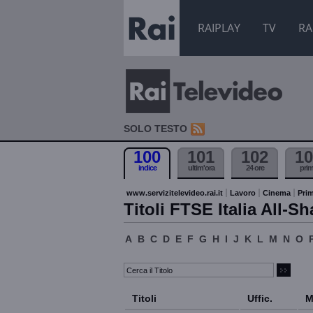
RAIPLAY
TV
RA
SOLO TESTO
100
101
102
10
indice
ultim'ora
24 ore
pri
www.servizitelevideo.rai.it
Lavoro
Cinema
Prim
Titoli FTSE Italia All-Sh
A
B
C
D
E
F
G
H
I
J
K
L
M
N
O
Titoli
Uffic.
M