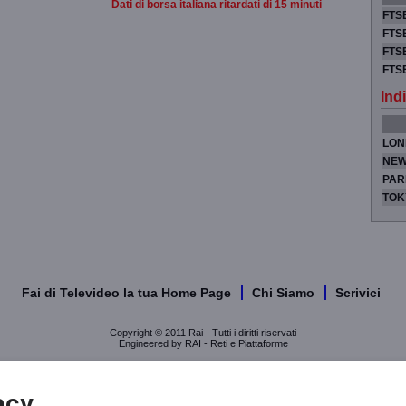
Dati di borsa italiana ritardati di 15 minuti
FTSE
FTSE
FTSE
FTS
Indi
LON
NEW
PAR
TOK
Fai di Televideo la tua Home Page
Chi Siamo
Scrivici
Copyright © 2011 Rai - Tutti i diritti riservati
Engineered by RAI - Reti e Piattaforme
acy