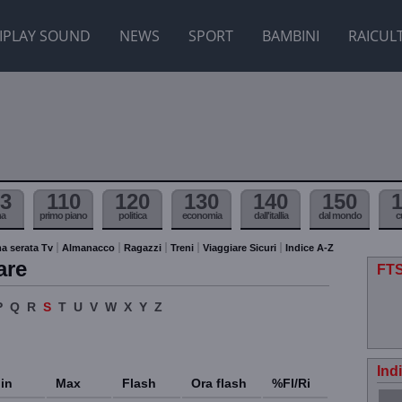
IPLAY SOUND
NEWS
SPORT
BAMBINI
RAICUL
3
110
120
130
140
150
ma
primo piano
politica
economia
dall'itallia
dal mondo
c
a serata Tv
Almanacco
Ragazzi
Treni
Viaggiare Sicuri
Indice A-Z
are
FTS
P
Q
R
S
T
U
V
W
X
Y
Z
Ind
in
Max
Flash
Ora flash
%Fl/Ri