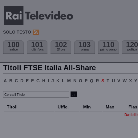
SOLO TESTO
100
101
102
103
110
120
indice
ultim'ora
24 ore
prima
primo piano
politica
Titoli FTSE Italia All-Share
A
B
C
D
E
F
G
H
I
J
K
L
M
N
O
P
Q
R
S
T
U
V
W
X
Y
Titoli
Uffic.
Min
Max
Flas
Dati di 