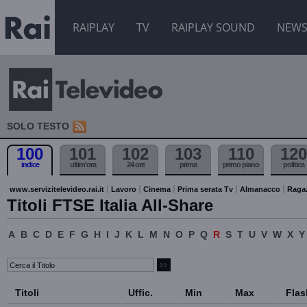
RAIPLAY
TV
RAIPLAY SOUND
NEW
SOLO TESTO
100
101
102
103
110
120
indice
ultim'ora
24 ore
prima
primo piano
politica
www.servizitelevideo.rai.it
Lavoro
Cinema
Prima serata Tv
Almanacco
Raga
Titoli FTSE Italia All-Share
A
B
C
D
E
F
G
H
I
J
K
L
M
N
O
P
Q
R
S
T
U
V
W
X
Y
Titoli
Uffic.
Min
Max
Flas