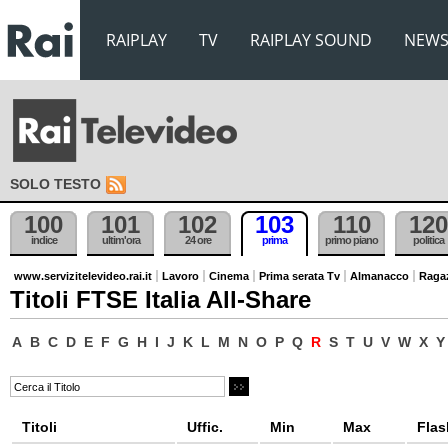
RAIPLAY
TV
RAIPLAY SOUND
NEW
SOLO TESTO
100
101
102
103
110
120
indice
ultim'ora
24 ore
prima
primo piano
politica
www.servizitelevideo.rai.it
Lavoro
Cinema
Prima serata Tv
Almanacco
Raga
Titoli FTSE Italia All-Share
A
B
C
D
E
F
G
H
I
J
K
L
M
N
O
P
Q
R
S
T
U
V
W
X
Y
Titoli
Uffic.
Min
Max
Flas