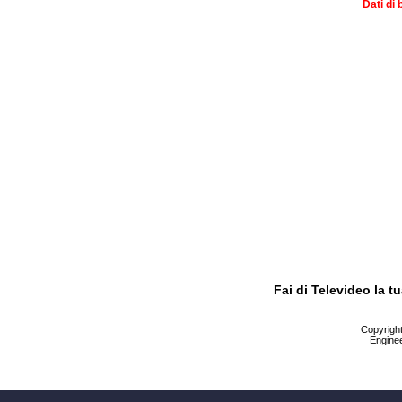
Dati di 
Fai di Televideo la 
Copyright 
Enginee