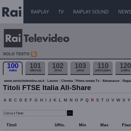
RAIPLAY
TV
RAIPLAY SOUND
NEW
SOLO TESTO
100
101
102
103
110
120
indice
ultim'ora
24 ore
prima
primo piano
politica
www.servizitelevideo.rai.it
Lavoro
Cinema
Prima serata Tv
Almanacco
Raga
Titoli FTSE Italia All-Share
A
B
C
D
E
F
G
H
I
J
K
L
M
N
O
P
Q
R
S
T
U
V
W
X
Y
Titoli
Uffic.
Min
Max
Flas