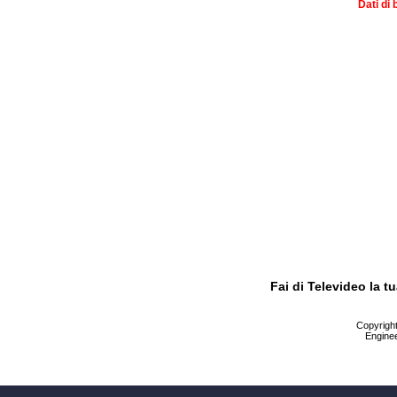
Dati di 
Fai di Televideo la 
Copyright 
Enginee