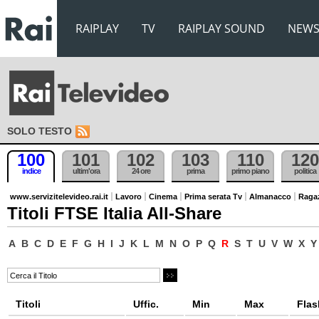
RAIPLAY
TV
RAIPLAY SOUND
NEW
SOLO TESTO
100
101
102
103
110
120
indice
ultim'ora
24 ore
prima
primo piano
politica
www.servizitelevideo.rai.it
Lavoro
Cinema
Prima serata Tv
Almanacco
Raga
Titoli FTSE Italia All-Share
A
B
C
D
E
F
G
H
I
J
K
L
M
N
O
P
Q
R
S
T
U
V
W
X
Y
Titoli
Uffic.
Min
Max
Flas