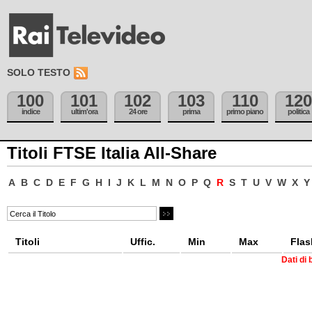
SOLO TESTO
100
101
102
103
110
120
indice
ultim'ora
24 ore
prima
primo piano
politica
Titoli FTSE Italia All-Share
A
B
C
D
E
F
G
H
I
J
K
L
M
N
O
P
Q
R
S
T
U
V
W
X
Y
Titoli
Uffic.
Min
Max
Flas
Dati di 