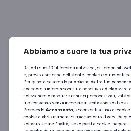
Abbiamo a cuore la tua priv
Rai ed i suoi 1024 fornitori utilizzano, sui propri siti we
e, previo consenso dell'utente, cookie e strumenti equ
Per quanto riguarda la pubblicità, dietro tuo consenso, 
accedere a informazioni sul dispositivo ed elaborare dati
selezionare e mostrare annunci personalizzati, valutar
tuo consenso senza incorrere in limitazioni sostanziali
Premendo
Acconsento
, acconsenti all'uso di cookie
cookie o altri strumenti di tracciamento diversi da quel
soltanto alcune finalità, terze parti e cookie, negare
Le scelte da te espresse verranno applicate al solo dis