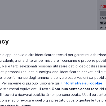
Indi
LON
NEW
PAR
TOK
acy
b e app, cookie e altri identificatori tecnici per garantire la fruizion
Fai di Televideo la tua Home Page
Chi Siamo
Scrivici
ivalenti, anche di terzi, per misurare il consumo e proporre pubbli
Rai e terzi selezionati possono utilizzare dati di geolocalizzazione,
Copyright © 2011 Rai - Tutti i diritti riservati
Engineered by RAI - Reti e Piattaforme
 personali (es. dati di navigazione, identificatori derivati dall'auten
e le performance degli annunci e derivare osservazioni sul pubblico
. Per saperne di più puoi visionare qui
l'informativa sui cookie
.
 e strumenti equivalenti. Il tasto
Continua senza accettare
chiu
li tecnici e riceverai pubblicità non personalizzata. Usa il pulsant
 il consenso o revocare quello già prestato ovvero gestire le tue p
positivo in utilizzo.