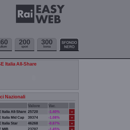
160
200
300
ulture
sport
borsa
E Italia All-Share
ici Nazionali
Valore
Var.
 Italia All-Share
25720
-1.40%
 Italia Mid Cap
39374
-1.08%
 Italia Star
46268
-0.87%
E MIB
23707
-1.45%