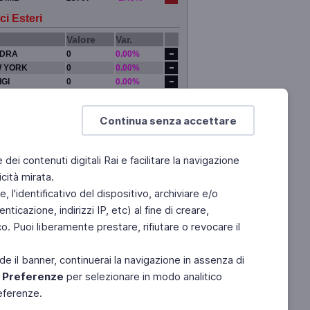
ci Esteri
Valore
Var.
DRA
0
0.00%
 YORK
0
0.00%
IGI
0
0.00%
YO
0
0.00%
Continua senza accettare
e dei contenuti digitali Rai e facilitare la navigazione
cità mirata.
 l'identificativo del dispositivo, archiviare e/o
ticazione, indirizzi IP, etc) al fine di creare,
. Puoi liberamente prestare, rifiutare o revocare il
de il banner, continuerai la navigazione in assenza di
e
Preferenze
per selezionare in modo analitico
referenze.