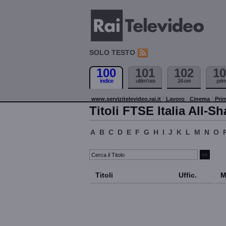
SOLO TESTO
100
101
102
10
indice
ultim'ora
24 ore
pri
www.servizitelevideo.rai.it
Lavoro
Cinema
Prim
Titoli FTSE Italia All-Sh
A
B
C
D
E
F
G
H
I
J
K
L
M
N
O
Titoli
Uffic.
M