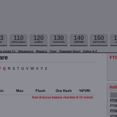
3
110
120
130
140
150
ma
primo piano
politica
economia
dall'itallia
dal mondo
c
a serata Tv
Almanacco
Ragazzi
Treni
Viaggiare Sicuri
Indice A-Z
are
FTS
P
Q
R
S
T
U
V
W
X
Y
Z
Ind
in
Max
Flash
Ora flash
%Fl/Ri
Dati di borsa italiana ritardati di 15 minuti
FTSE
FTSE
FTSE
FTS