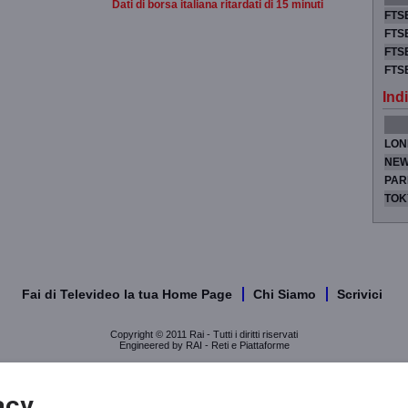
Dati di borsa italiana ritardati di 15 minuti
FTSE
FTSE
FTSE
FTS
Indi
LON
NEW
PAR
TOK
Fai di Televideo la tua Home Page
Chi Siamo
Scrivici
Copyright © 2011 Rai - Tutti i diritti riservati
Engineered by RAI - Reti e Piattaforme
acy