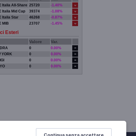
 Italia All-Share
25720
-1.40%
 Italia Mid Cap
39374
-1.08%
 Italia Star
46268
-0.87%
E MIB
23707
-1.45%
ci Esteri
Valore
Var.
DRA
0
0.00%
 YORK
0
0.00%
IGI
0
0.00%
YO
0
0.00%
Continua senza accettare