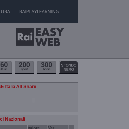
TURA
RAIPLAYLEARNING
160
200
300
ulture
sport
borsa
E Italia All-Share
ici Nazionali
Valore
Var.