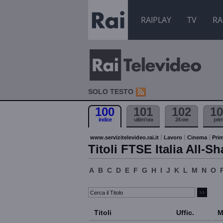
RAIPLAY
TV
RA
SOLO TESTO
100
101
102
10
indice
ultim'ora
24 ore
pri
www.servizitelevideo.rai.it
Lavoro
Cinema
Prim
Titoli FTSE Italia All-Sh
A
B
C
D
E
F
G
H
I
J
K
L
M
N
O
Titoli
Uffic.
M