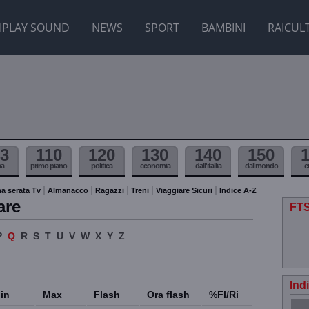
IPLAY SOUND
NEWS
SPORT
BAMBINI
RAICUL
3
110
120
130
140
150
ma
primo piano
politica
economia
dall'itallia
dal mondo
c
a serata Tv
Almanacco
Ragazzi
Treni
Viaggiare Sicuri
Indice A-Z
are
FTS
P
Q
R
S
T
U
V
W
X
Y
Z
Ind
in
Max
Flash
Ora flash
%Fl/Ri