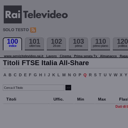
SOLO TESTO
100
101
102
103
110
120
indice
ultim'ora
24 ore
prima
primo piano
politica
www.servizitelevideo.rai.it
Lavoro
Cinema
Prima serata Tv
Almanacco
Raga
Titoli FTSE Italia All-Share
A
B
C
D
E
F
G
H
I
J
K
L
M
N
O
P
Q
R
S
T
U
V
W
X
Y
Titoli
Uffic.
Min
Max
Flas
Dati di 