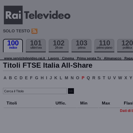
SOLO TESTO
100
101
102
103
110
120
indice
ultim'ora
24 ore
prima
primo piano
politica
www.servizitelevideo.rai.it
Lavoro
Cinema
Prima serata Tv
Almanacco
Raga
Titoli FTSE Italia All-Share
A
B
C
D
E
F
G
H
I
J
K
L
M
N
O
P
Q
R
S
T
U
V
W
X
Y
Titoli
Uffic.
Min
Max
Flas
Dati di 