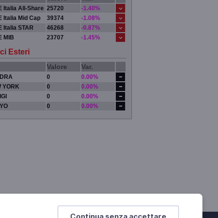
 Italia All-Share
25720
-1.40%
 Italia Mid Cap
39374
-1.08%
 Italia STAR
46268
-0.87%
E MIB
23707
-1.45%
ci Esteri
Valore
Var.
DRA
0
0.00%
 YORK
0
0.00%
IGI
0
0.00%
YO
0
0.00%
Continua senza accettare