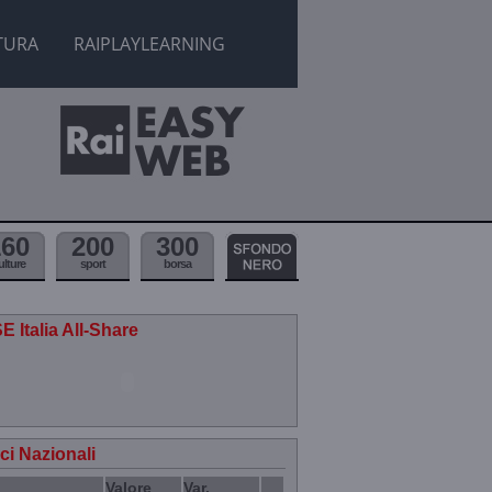
TURA
RAIPLAYLEARNING
160
200
300
ulture
sport
borsa
E Italia All-Share
ici Nazionali
Valore
Var.