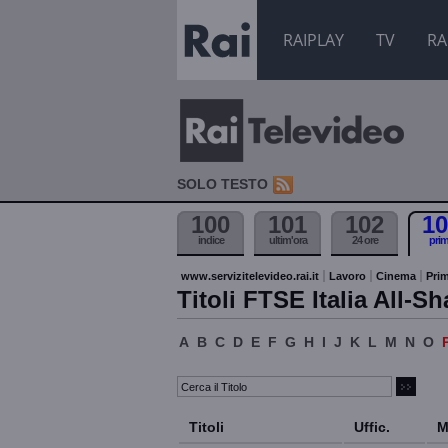
RAIPLAY
TV
RA
SOLO TESTO
100
101
102
10
indice
ultim'ora
24 ore
pri
www.servizitelevideo.rai.it
Lavoro
Cinema
Prim
Titoli FTSE Italia All-Sh
A
B
C
D
E
F
G
H
I
J
K
L
M
N
O
Titoli
Uffic.
M