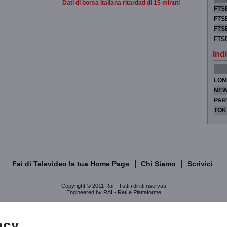
Dati di borsa italiana ritardati di 15 minuti
FTSE
FTSE
FTSE
FTS
Indi
LON
NEW
PAR
TOK
Fai di Televideo la tua Home Page
Chi Siamo
Scrivici
Copyright © 2011 Rai - Tutti i diritti riservati
Engineered by RAI - Reti e Piattaforme
acy