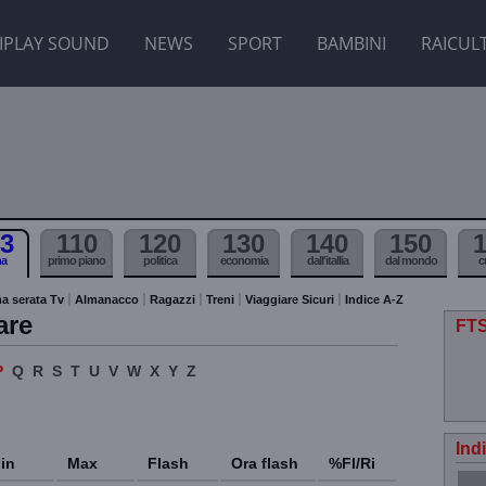
IPLAY SOUND
NEWS
SPORT
BAMBINI
RAICUL
3
110
120
130
140
150
ma
primo piano
politica
economia
dall'itallia
dal mondo
c
a serata Tv
Almanacco
Ragazzi
Treni
Viaggiare Sicuri
Indice A-Z
are
FTS
P
Q
R
S
T
U
V
W
X
Y
Z
Ind
in
Max
Flash
Ora flash
%Fl/Ri