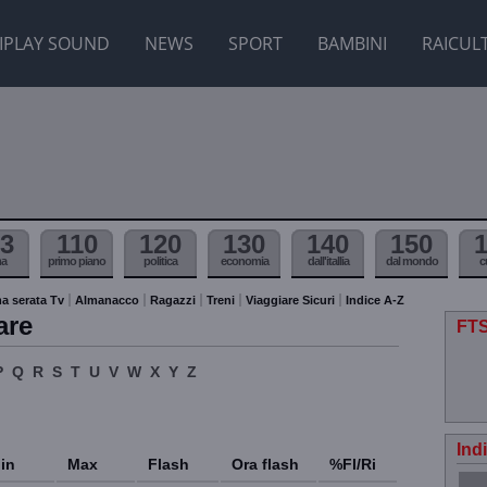
IPLAY SOUND
NEWS
SPORT
BAMBINI
RAICUL
3
110
120
130
140
150
ma
primo piano
politica
economia
dall'itallia
dal mondo
c
a serata Tv
Almanacco
Ragazzi
Treni
Viaggiare Sicuri
Indice A-Z
are
FTS
P
Q
R
S
T
U
V
W
X
Y
Z
Ind
in
Max
Flash
Ora flash
%Fl/Ri