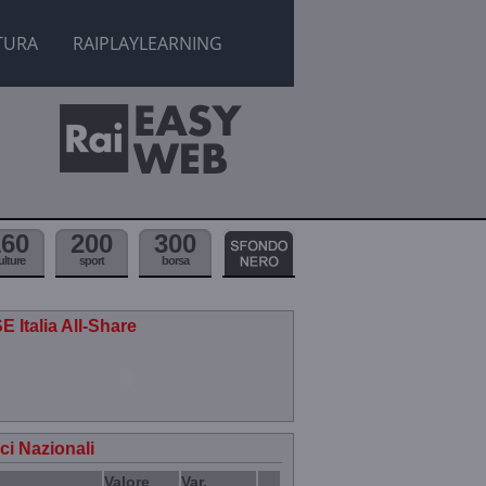
TURA
RAIPLAYLEARNING
160
200
300
ulture
sport
borsa
E Italia All-Share
ici Nazionali
Valore
Var.