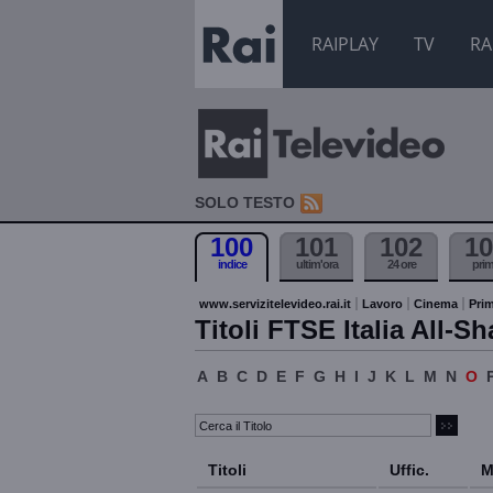
RAIPLAY
TV
RA
SOLO TESTO
100
101
102
10
indice
ultim'ora
24 ore
pri
www.servizitelevideo.rai.it
Lavoro
Cinema
Prim
Titoli FTSE Italia All-Sh
A
B
C
D
E
F
G
H
I
J
K
L
M
N
O
Titoli
Uffic.
M