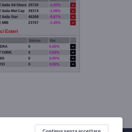
 Italia All-Share
25720
-1.40%
 Italia Mid Cap
39374
-1.08%
 Italia Star
46268
-0.87%
E MIB
23707
-1.45%
ci Esteri
Valore
Var.
DRA
0
0.00%
 YORK
0
0.00%
IGI
0
0.00%
YO
0
0.00%
Continua senza accettare