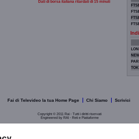
Dati di borsa italiana ritardati di 15 minuti
FTSE
FTSE
FTSE
FTS
Indi
LON
NEW
PAR
TOK
Fai di Televideo la tua Home Page
Chi Siamo
Scrivici
Copyright © 2011 Rai - Tutti i diritti riservati
Engineered by RAI - Reti e Piattaforme
acy