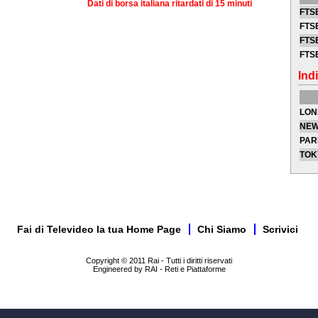
Dati di borsa italiana ritardati di 15 minuti
FTSE
FTSE
FTSE
FTS
Indi
LON
NEW
PAR
TOK
Fai di Televideo la tua Home Page
Chi Siamo
Scrivici
Copyright © 2011 Rai - Tutti i diritti riservati
Engineered by RAI - Reti e Piattaforme