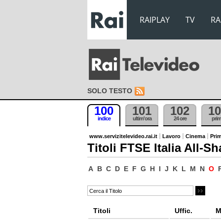
RAIPLAY
TV
RA
SOLO TESTO
100
101
102
10
indice
ultim'ora
24 ore
pri
www.servizitelevideo.rai.it
Lavoro
Cinema
Prim
Titoli FTSE Italia All-Sh
A
B
C
D
E
F
G
H
I
J
K
L
M
N
O
Titoli
Uffic.
M