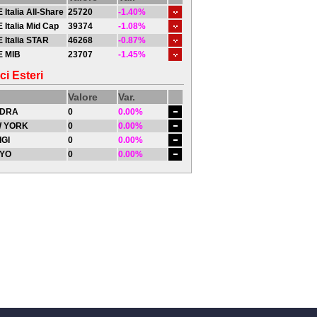
 Italia All-Share
25720
-1.40%
 Italia Mid Cap
39374
-1.08%
 Italia STAR
46268
-0.87%
E MIB
23707
-1.45%
ci Esteri
Valore
Var.
DRA
0
0.00%
 YORK
0
0.00%
IGI
0
0.00%
YO
0
0.00%