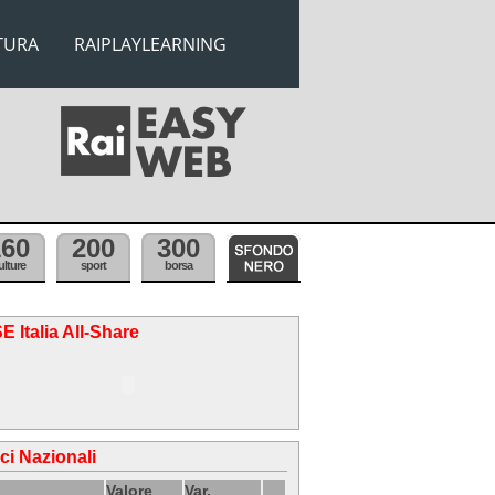
TURA
RAIPLAYLEARNING
160
200
300
ulture
sport
borsa
E Italia All-Share
ici Nazionali
Valore
Var.