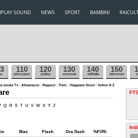
IPLAY SOUND
NEWS
SPORT
BAMBINI
RAICUL
3
110
120
130
140
150
ma
primo piano
politica
economia
dall'itallia
dal mondo
c
a serata Tv
Almanacco
Ragazzi
Treni
Viaggiare Sicuri
Indice A-Z
are
FTS
P
Q
R
S
T
U
V
W
X
Y
Z
Ind
in
Max
Flash
Ora flash
%Fl/Ri