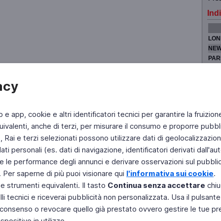
Indi
LON
NEW
PAR
TOK
acy
b e app, cookie e altri identificatori tecnici per garantire la fruizion
Fai di Televideo la tua Home Page
Chi Siamo
Scrivici
ivalenti, anche di terzi, per misurare il consumo e proporre pubbli
Rai e terzi selezionati possono utilizzare dati di geolocalizzazione,
Copyright © 2011 Rai - Tutti i diritti riservati
Engineered by RAI - Reti e Piattaforme
 personali (es. dati di navigazione, identificatori derivati dall'auten
e le performance degli annunci e derivare osservazioni sul pubblico
. Per saperne di più puoi visionare qui
l'informativa sui cookie
.
 e strumenti equivalenti. Il tasto
Continua senza accettare
chiu
li tecnici e riceverai pubblicità non personalizzata. Usa il pulsant
 il consenso o revocare quello già prestato ovvero gestire le tue p
positivo in utilizzo.