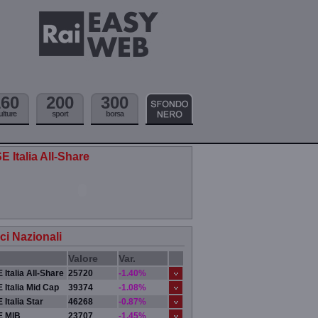
160
200
300
ulture
sport
borsa
E Italia All-Share
ici Nazionali
Valore
Var.
 Italia All-Share
25720
-1.40%
 Italia Mid Cap
39374
-1.08%
 Italia Star
46268
-0.87%
E MIB
23707
-1.45%