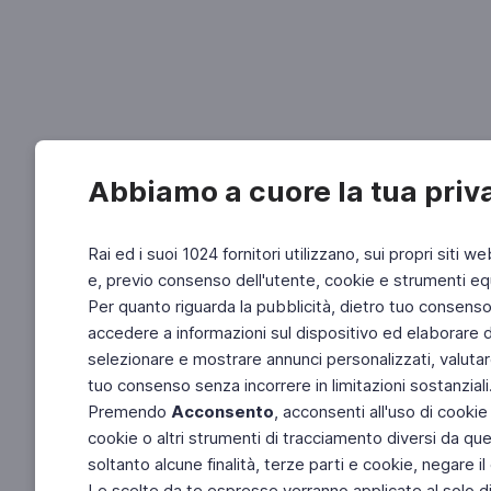
Abbiamo a cuore la tua priv
Rai ed i suoi 1024 fornitori utilizzano, sui propri siti we
e, previo consenso dell'utente, cookie e strumenti equ
Per quanto riguarda la pubblicità, dietro tuo consenso, 
accedere a informazioni sul dispositivo ed elaborare dati
selezionare e mostrare annunci personalizzati, valutar
tuo consenso senza incorrere in limitazioni sostanziali
Premendo
Acconsento
, acconsenti all'uso di cookie
cookie o altri strumenti di tracciamento diversi da quel
soltanto alcune finalità, terze parti e cookie, negare
Le scelte da te espresse verranno applicate al solo dis