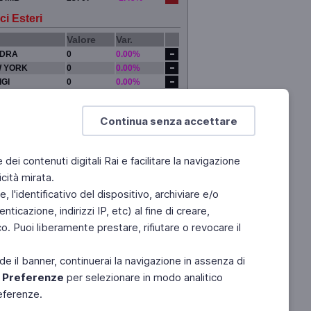
ci Esteri
Valore
Var.
DRA
0
0.00%
 YORK
0
0.00%
IGI
0
0.00%
YO
0
0.00%
Continua senza accettare
e dei contenuti digitali Rai e facilitare la navigazione
cità mirata.
 l'identificativo del dispositivo, archiviare e/o
ticazione, indirizzi IP, etc) al fine di creare,
. Puoi liberamente prestare, rifiutare o revocare il
de il banner, continuerai la navigazione in assenza di
e
Preferenze
per selezionare in modo analitico
referenze.