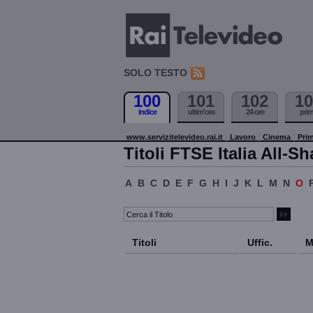
SOLO TESTO
100
101
102
10
indice
ultim'ora
24 ore
pri
www.servizitelevideo.rai.it
Lavoro
Cinema
Prim
Titoli FTSE Italia All-Sh
A
B
C
D
E
F
G
H
I
J
K
L
M
N
O
Titoli
Uffic.
M