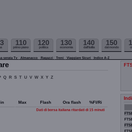
3
110
120
130
140
150
ma
primo piano
politica
economia
dall'itallia
dal mondo
c
a serata Tv
Almanacco
Ragazzi
Treni
Viaggiare Sicuri
Indice A-Z
are
FTS
P
Q
R
S
T
U
V
W
X
Y
Z
Ind
in
Max
Flash
Ora flash
%Fl/Ri
Dati di borsa italiana ritardati di 15 minuti
FTSE
FTSE
FTSE
FTS