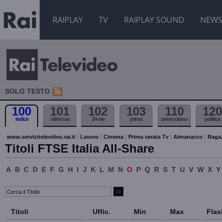
RAIPLAY
TV
RAIPLAY SOUND
NEW
SOLO TESTO
100
101
102
103
110
120
indice
ultim'ora
24 ore
prima
primo piano
politica
www.servizitelevideo.rai.it
Lavoro
Cinema
Prima serata Tv
Almanacco
Raga
Titoli FTSE Italia All-Share
A
B
C
D
E
F
G
H
I
J
K
L
M
N
O
P
Q
R
S
T
U
V
W
X
Y
Titoli
Uffic.
Min
Max
Flas