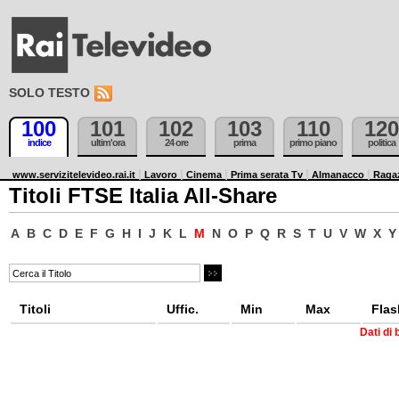
SOLO TESTO
100
101
102
103
110
120
indice
ultim'ora
24 ore
prima
primo piano
politica
www.servizitelevideo.rai.it
Lavoro
Cinema
Prima serata Tv
Almanacco
Raga
Titoli FTSE Italia All-Share
A
B
C
D
E
F
G
H
I
J
K
L
M
N
O
P
Q
R
S
T
U
V
W
X
Y
Titoli
Uffic.
Min
Max
Flas
Dati di 