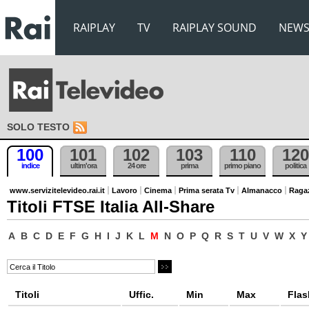
RAIPLAY
TV
RAIPLAY SOUND
NEW
SOLO TESTO
100
101
102
103
110
120
indice
ultim'ora
24 ore
prima
primo piano
politica
www.servizitelevideo.rai.it
Lavoro
Cinema
Prima serata Tv
Almanacco
Raga
Titoli FTSE Italia All-Share
A
B
C
D
E
F
G
H
I
J
K
L
M
N
O
P
Q
R
S
T
U
V
W
X
Y
Titoli
Uffic.
Min
Max
Flas