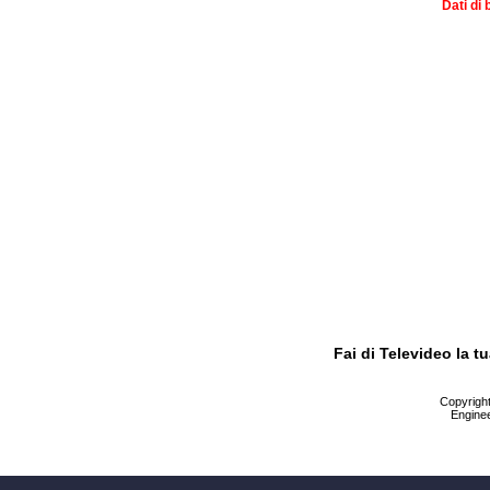
Dati di 
Fai di Televideo la 
Copyright 
Enginee