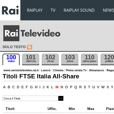
RAIPLAY
TV
RAIPLAY SOUND
NEW
SOLO TESTO
100
101
102
103
110
120
indice
ultim'ora
24 ore
prima
primo piano
politica
www.servizitelevideo.rai.it
Lavoro
Cinema
Prima serata Tv
Almanacco
Raga
Titoli FTSE Italia All-Share
A
B
C
D
E
F
G
H
I
J
K
L
M
N
O
P
Q
R
S
T
U
V
W
X
Y
Titoli
Uffic.
Min
Max
Flas