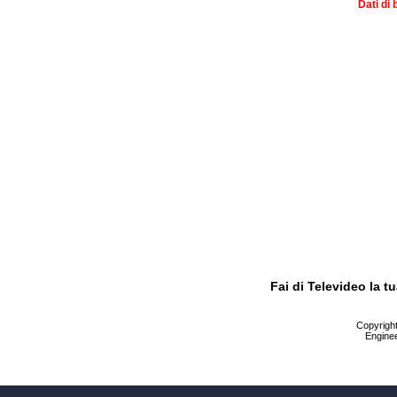
Dati di 
Fai di Televideo la 
Copyright 
Enginee