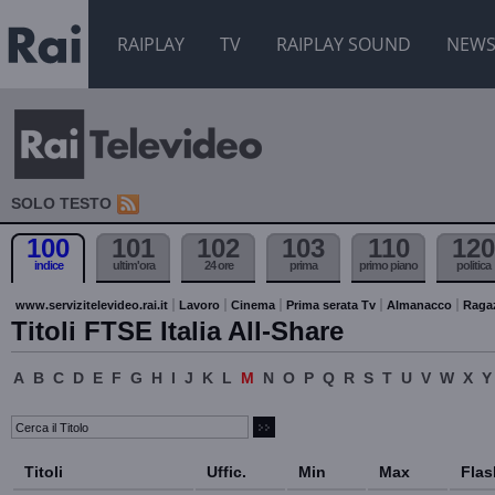
RAIPLAY
TV
RAIPLAY SOUND
NEW
SOLO TESTO
100
101
102
103
110
120
indice
ultim'ora
24 ore
prima
primo piano
politica
www.servizitelevideo.rai.it
Lavoro
Cinema
Prima serata Tv
Almanacco
Raga
Titoli FTSE Italia All-Share
A
B
C
D
E
F
G
H
I
J
K
L
M
N
O
P
Q
R
S
T
U
V
W
X
Y
Titoli
Uffic.
Min
Max
Flas