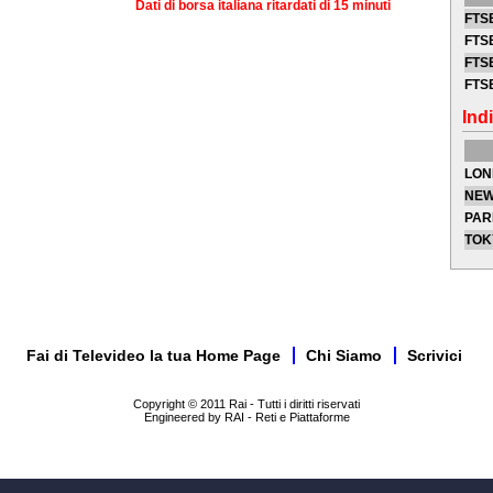
Dati di borsa italiana ritardati di 15 minuti
FTSE
FTSE
FTSE
FTS
Indi
LON
NEW
PAR
TOK
Fai di Televideo la tua Home Page
Chi Siamo
Scrivici
Copyright © 2011 Rai - Tutti i diritti riservati
Engineered by RAI - Reti e Piattaforme