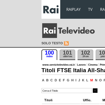
RAIPLAY
TV
RA
SOLO TESTO
100
101
102
10
indice
ultim'ora
24 ore
pri
www.servizitelevideo.rai.it
Lavoro
Cinema
Prim
Titoli FTSE Italia All-Sh
A
B
C
D
E
F
G
H
I
J
K
L
M
N
O
Titoli
Uffic.
M