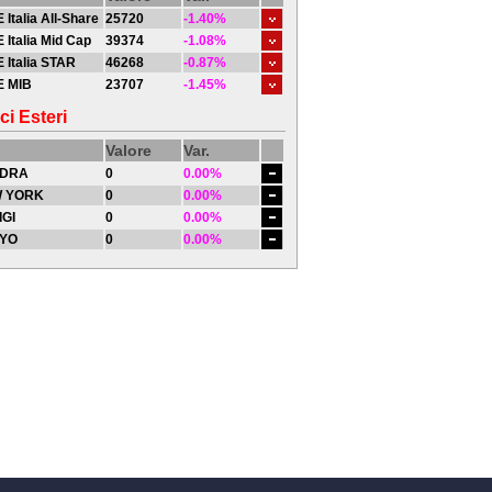
 Italia All-Share
25720
-1.40%
 Italia Mid Cap
39374
-1.08%
 Italia STAR
46268
-0.87%
E MIB
23707
-1.45%
ci Esteri
Valore
Var.
DRA
0
0.00%
 YORK
0
0.00%
IGI
0
0.00%
YO
0
0.00%