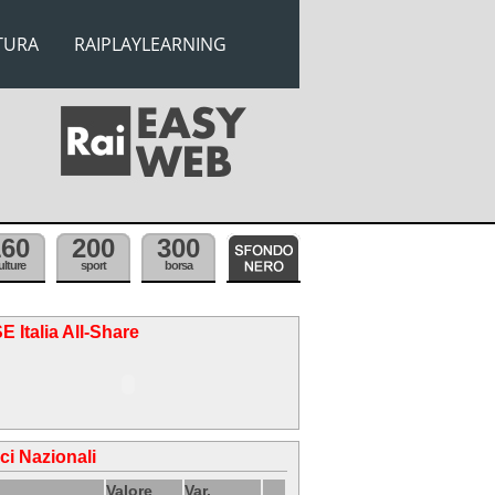
TURA
RAIPLAYLEARNING
160
200
300
ulture
sport
borsa
E Italia All-Share
ici Nazionali
Valore
Var.