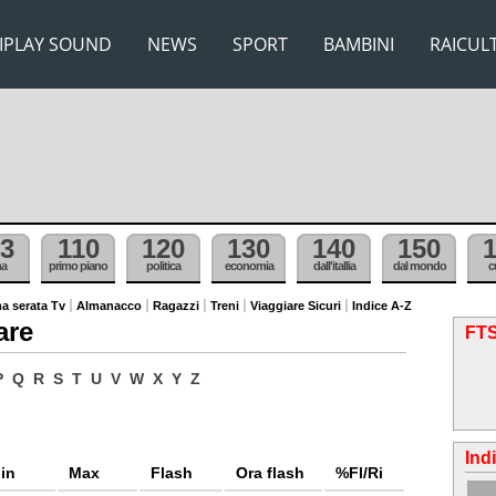
IPLAY SOUND
NEWS
SPORT
BAMBINI
RAICUL
3
110
120
130
140
150
ma
primo piano
politica
economia
dall'itallia
dal mondo
c
a serata Tv
Almanacco
Ragazzi
Treni
Viaggiare Sicuri
Indice A-Z
are
FTS
P
Q
R
S
T
U
V
W
X
Y
Z
Ind
in
Max
Flash
Ora flash
%Fl/Ri