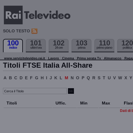
SOLO TESTO
100
101
102
103
110
120
indice
ultim'ora
24 ore
prima
primo piano
politica
www.servizitelevideo.rai.it
Lavoro
Cinema
Prima serata Tv
Almanacco
Raga
Titoli FTSE Italia All-Share
A
B
C
D
E
F
G
H
I
J
K
L
M
N
O
P
Q
R
S
T
U
V
W
X
Y
Titoli
Uffic.
Min
Max
Flas
Dati di 