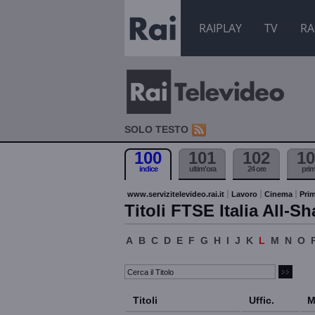
RAIPLAY
TV
RA
SOLO TESTO
100
101
102
10
indice
ultim'ora
24 ore
pri
www.servizitelevideo.rai.it
Lavoro
Cinema
Prim
Titoli FTSE Italia All-Sh
A
B
C
D
E
F
G
H
I
J
K
L
M
N
O
Titoli
Uffic.
M