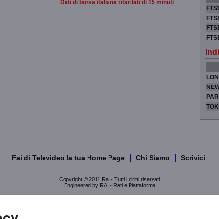
Dati di borsa italiana ritardati di 15 minuti
FTSE
FTSE
FTSE
FTS
Indi
LON
NEW
PAR
TOK
Fai di Televideo la tua Home Page
Chi Siamo
Scrivici
Copyright © 2011 Rai - Tutti i diritti riservati
Engineered by RAI - Reti e Piattaforme
acy