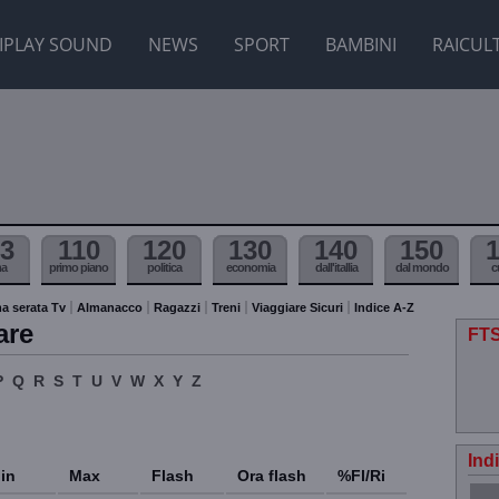
IPLAY SOUND
NEWS
SPORT
BAMBINI
RAICUL
3
110
120
130
140
150
ma
primo piano
politica
economia
dall'itallia
dal mondo
c
a serata Tv
Almanacco
Ragazzi
Treni
Viaggiare Sicuri
Indice A-Z
are
FTS
P
Q
R
S
T
U
V
W
X
Y
Z
Ind
in
Max
Flash
Ora flash
%Fl/Ri