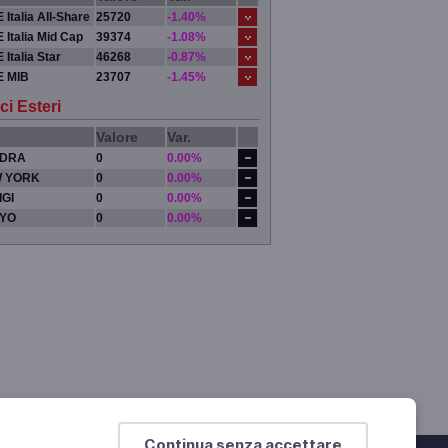
 Italia All-Share
25720
-1.40%
 Italia Mid Cap
39374
-1.08%
 Italia Star
46268
-0.87%
E MIB
23707
-1.45%
ci Esteri
Valore
Var.
DRA
0
0.00%
 YORK
0
0.00%
IGI
0
0.00%
YO
0
0.00%
Continua senza accettare