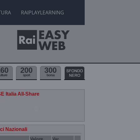
TURA
RAIPLAYLEARNING
160
200
300
ulture
sport
borsa
E Italia All-Share
ici Nazionali
Valore
Var.