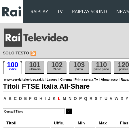
RAIPLAY
TV
RAIPLAY SOUND
NEW
SOLO TESTO
100
101
102
103
110
120
indice
ultim'ora
24 ore
prima
primo piano
politica
www.servizitelevideo.rai.it
Lavoro
Cinema
Prima serata Tv
Almanacco
Raga
Titoli FTSE Italia All-Share
A
B
C
D
E
F
G
H
I
J
K
L
M
N
O
P
Q
R
S
T
U
V
W
X
Y
Titoli
Uffic.
Min
Max
Flas