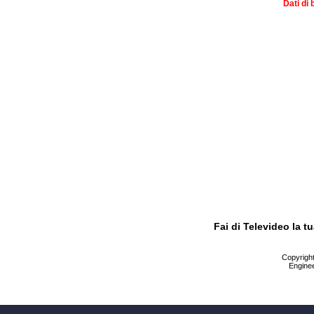
Dati di 
Fai di Televideo la 
Copyright 
Enginee