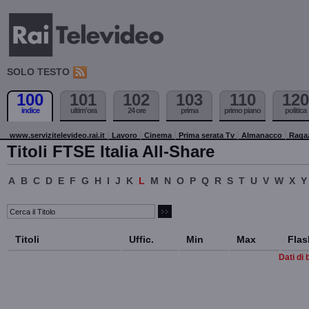
SOLO TESTO
100
101
102
103
110
120
indice
ultim'ora
24 ore
prima
primo piano
politica
www.servizitelevideo.rai.it
Lavoro
Cinema
Prima serata Tv
Almanacco
Raga
Titoli FTSE Italia All-Share
A
B
C
D
E
F
G
H
I
J
K
L
M
N
O
P
Q
R
S
T
U
V
W
X
Y
Titoli
Uffic.
Min
Max
Flas
Dati di 