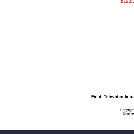
Dati di 
Fai di Televideo la 
Copyright 
Enginee