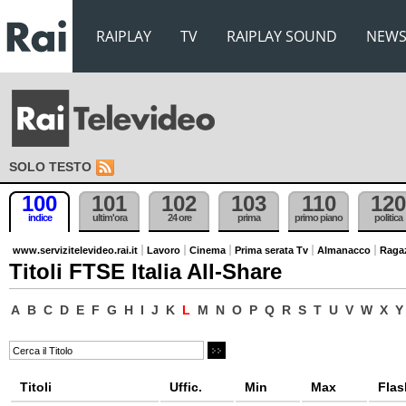
RAIPLAY
TV
RAIPLAY SOUND
NEW
SOLO TESTO
100
101
102
103
110
120
indice
ultim'ora
24 ore
prima
primo piano
politica
www.servizitelevideo.rai.it
Lavoro
Cinema
Prima serata Tv
Almanacco
Raga
Titoli FTSE Italia All-Share
A
B
C
D
E
F
G
H
I
J
K
L
M
N
O
P
Q
R
S
T
U
V
W
X
Y
Titoli
Uffic.
Min
Max
Flas