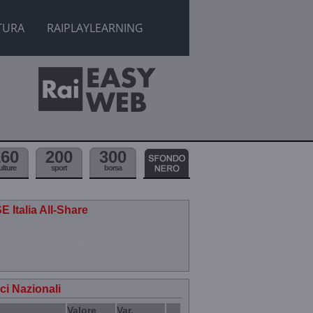
TURA
RAIPLAYLEARNING
160
200
300
ulture
sport
borsa
E Italia All-Share
ici Nazionali
Valore
Var.