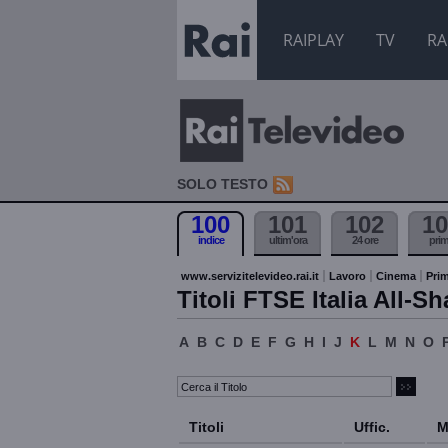
RAIPLAY
TV
RA
SOLO TESTO
100
101
102
10
indice
ultim'ora
24 ore
pri
www.servizitelevideo.rai.it
Lavoro
Cinema
Prim
Titoli FTSE Italia All-Sh
A
B
C
D
E
F
G
H
I
J
K
L
M
N
O
Titoli
Uffic.
M