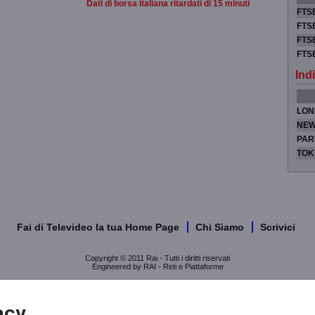
Dati di borsa italiana ritardati di 15 minuti
FTSE
FTSE
FTSE
FTS
Indi
LON
NEW
PAR
TOK
Fai di Televideo la tua Home Page
Chi Siamo
Scrivici
Copyright © 2011 Rai - Tutti i diritti riservati
Engineered by RAI - Reti e Piattaforme
acy