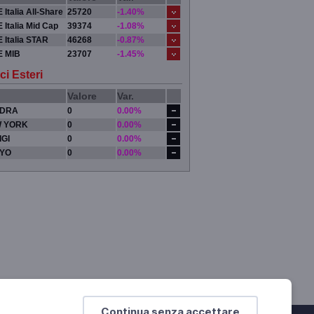
 Italia All-Share
25720
-1.40%
 Italia Mid Cap
39374
-1.08%
 Italia STAR
46268
-0.87%
E MIB
23707
-1.45%
ci Esteri
Valore
Var.
DRA
0
0.00%
 YORK
0
0.00%
IGI
0
0.00%
YO
0
0.00%
Continua senza accettare