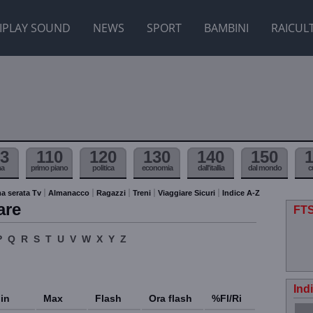
IPLAY SOUND
NEWS
SPORT
BAMBINI
RAICUL
3
110
120
130
140
150
ma
primo piano
politica
economia
dall'itallia
dal mondo
c
a serata Tv
Almanacco
Ragazzi
Treni
Viaggiare Sicuri
Indice A-Z
are
FTS
P
Q
R
S
T
U
V
W
X
Y
Z
Ind
in
Max
Flash
Ora flash
%Fl/Ri