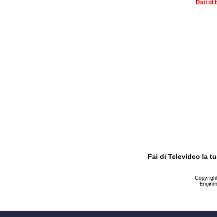
Dati di 
Fai di Televideo la 
Copyright 
Enginee