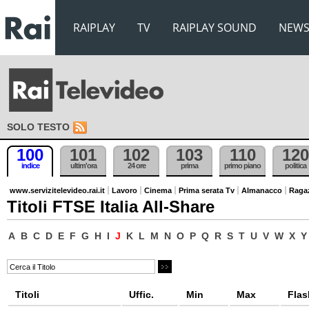
RAIPLAY
TV
RAIPLAY SOUND
NEW
SOLO TESTO
100
101
102
103
110
120
indice
ultim'ora
24 ore
prima
primo piano
politica
www.servizitelevideo.rai.it
Lavoro
Cinema
Prima serata Tv
Almanacco
Raga
Titoli FTSE Italia All-Share
A
B
C
D
E
F
G
H
I
J
K
L
M
N
O
P
Q
R
S
T
U
V
W
X
Y
Titoli
Uffic.
Min
Max
Flas