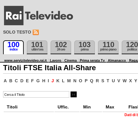
SOLO TESTO
100
101
102
103
110
120
indice
ultim'ora
24 ore
prima
primo piano
politica
www.servizitelevideo.rai.it
Lavoro
Cinema
Prima serata Tv
Almanacco
Raga
Titoli FTSE Italia All-Share
A
B
C
D
E
F
G
H
I
J
K
L
M
N
O
P
Q
R
S
T
U
V
W
X
Y
Titoli
Uffic.
Min
Max
Flas
Dati di 