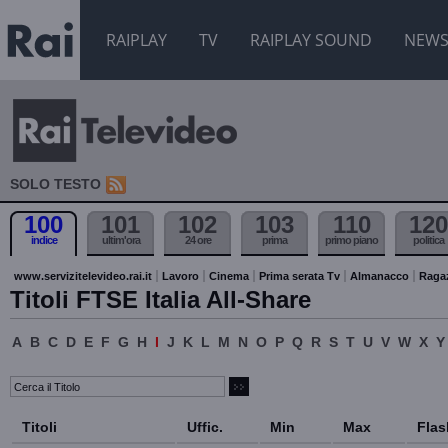
RAIPLAY
TV
RAIPLAY SOUND
NEW
SOLO TESTO
100
101
102
103
110
120
indice
ultim'ora
24 ore
prima
primo piano
politica
www.servizitelevideo.rai.it
Lavoro
Cinema
Prima serata Tv
Almanacco
Raga
Titoli FTSE Italia All-Share
A
B
C
D
E
F
G
H
I
J
K
L
M
N
O
P
Q
R
S
T
U
V
W
X
Y
Titoli
Uffic.
Min
Max
Flas