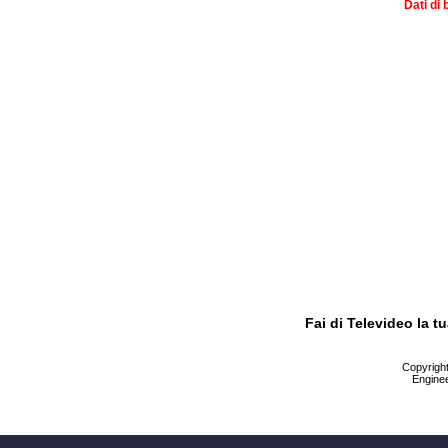
Dati di 
Fai di Televideo la 
Copyright 
Enginee