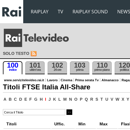
RAIPLAY
TV
RAIPLAY SOUND
NEW
SOLO TESTO
100
101
102
103
110
120
indice
ultim'ora
24 ore
prima
primo piano
politica
www.servizitelevideo.rai.it
Lavoro
Cinema
Prima serata Tv
Almanacco
Raga
Titoli FTSE Italia All-Share
A
B
C
D
E
F
G
H
I
J
K
L
M
N
O
P
Q
R
S
T
U
V
W
X
Y
Titoli
Uffic.
Min
Max
Flas