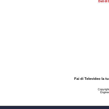
Dati di 
Fai di Televideo la 
Copyright 
Enginee