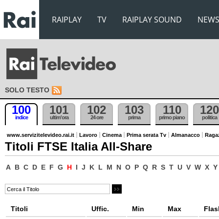
RAIPLAY
TV
RAIPLAY SOUND
NEW
SOLO TESTO
100
101
102
103
110
120
indice
ultim'ora
24 ore
prima
primo piano
politica
www.servizitelevideo.rai.it
Lavoro
Cinema
Prima serata Tv
Almanacco
Raga
Titoli FTSE Italia All-Share
A
B
C
D
E
F
G
H
I
J
K
L
M
N
O
P
Q
R
S
T
U
V
W
X
Y
Titoli
Uffic.
Min
Max
Flas