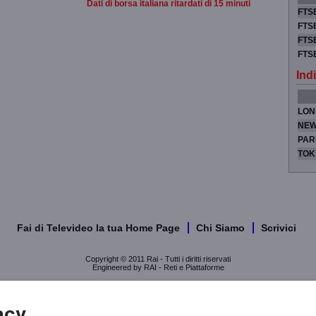
Dati di borsa italiana ritardati di 15 minuti
FTSE
FTSE
FTSE
FTS
Indi
LON
NEW
PAR
TOK
Fai di Televideo la tua Home Page
Chi Siamo
Scrivici
Copyright © 2011 Rai - Tutti i diritti riservati
Engineered by RAI - Reti e Piattaforme
acy