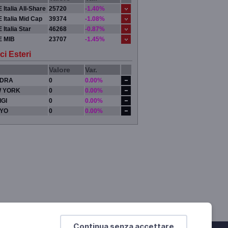
 Italia All-Share
25720
-1.40%
 Italia Mid Cap
39374
-1.08%
 Italia Star
46268
-0.87%
E MIB
23707
-1.45%
ci Esteri
Valore
Var.
DRA
0
0.00%
 YORK
0
0.00%
IGI
0
0.00%
YO
0
0.00%
Continua senza accettare