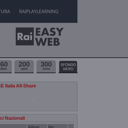
TURA
RAIPLAYLEARNING
160
200
300
ulture
sport
borsa
E Italia All-Share
ici Nazionali
Valore
Var.