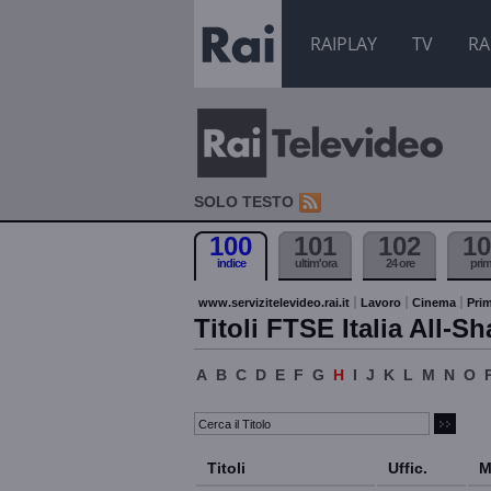
RAIPLAY
TV
RA
SOLO TESTO
100
101
102
10
indice
ultim'ora
24 ore
pri
www.servizitelevideo.rai.it
Lavoro
Cinema
Prim
Titoli FTSE Italia All-Sh
A
B
C
D
E
F
G
H
I
J
K
L
M
N
O
Titoli
Uffic.
M