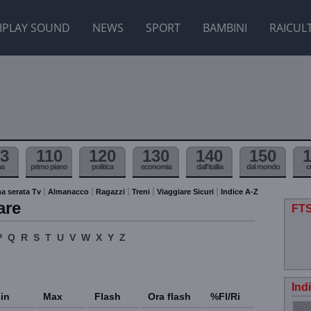
IPLAY SOUND
NEWS
SPORT
BAMBINI
RAICUL
3
110
120
130
140
150
ma
primo piano
politica
economia
dall'itallia
dal mondo
c
a serata Tv
Almanacco
Ragazzi
Treni
Viaggiare Sicuri
Indice A-Z
are
FTS
P
Q
R
S
T
U
V
W
X
Y
Z
Ind
in
Max
Flash
Ora flash
%Fl/Ri