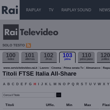
RAIPLAY
TV
RAIPLAY SOUND
NEW
SOLO TESTO
100
101
102
103
110
120
indice
ultim'ora
24 ore
prima
primo piano
politica
www.servizitelevideo.rai.it
Lavoro
Cinema
Prima serata Tv
Almanacco
Raga
Titoli FTSE Italia All-Share
A
B
C
D
E
F
G
H
I
J
K
L
M
N
O
P
Q
R
S
T
U
V
W
X
Y
Titoli
Uffic.
Min
Max
Flas