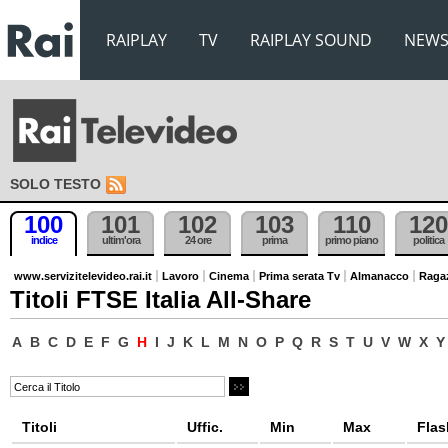
RAIPLAY
TV
RAIPLAY SOUND
NEW
SOLO TESTO
100
101
102
103
110
120
indice
ultim'ora
24 ore
prima
primo piano
politica
www.servizitelevideo.rai.it
Lavoro
Cinema
Prima serata Tv
Almanacco
Raga
Titoli FTSE Italia All-Share
A
B
C
D
E
F
G
H
I
J
K
L
M
N
O
P
Q
R
S
T
U
V
W
X
Y
Titoli
Uffic.
Min
Max
Flas