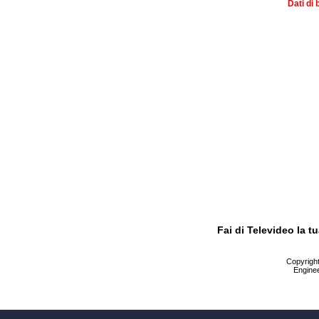
Dati di 
Fai di Televideo la 
Copyright 
Enginee