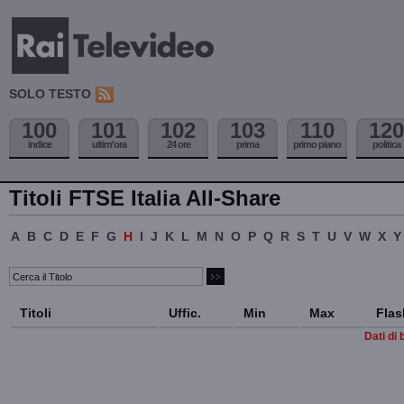
SOLO TESTO
100
101
102
103
110
120
indice
ultim'ora
24 ore
prima
primo piano
politica
Titoli FTSE Italia All-Share
A
B
C
D
E
F
G
H
I
J
K
L
M
N
O
P
Q
R
S
T
U
V
W
X
Y
Titoli
Uffic.
Min
Max
Flas
Dati di 