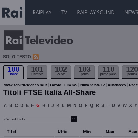
RAIPLAY
TV
RAIPLAY SOUND
NEW
SOLO TESTO
100
101
102
103
110
120
indice
ultim'ora
24 ore
prima
primo piano
politica
www.servizitelevideo.rai.it
Lavoro
Cinema
Prima serata Tv
Almanacco
Raga
Titoli FTSE Italia All-Share
A
B
C
D
E
F
G
H
I
J
K
L
M
N
O
P
Q
R
S
T
U
V
W
X
Y
Titoli
Uffic.
Min
Max
Flas