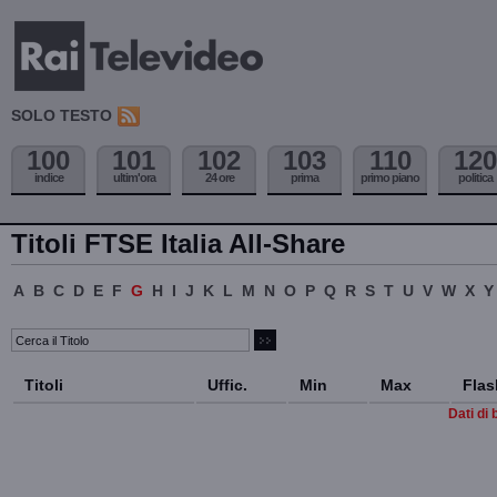
SOLO TESTO
100
101
102
103
110
120
indice
ultim'ora
24 ore
prima
primo piano
politica
Titoli FTSE Italia All-Share
A
B
C
D
E
F
G
H
I
J
K
L
M
N
O
P
Q
R
S
T
U
V
W
X
Y
Titoli
Uffic.
Min
Max
Flas
Dati di 