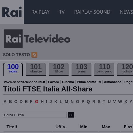
RAIPLAY
TV
RAIPLAY SOUND
NEW
SOLO TESTO
100
101
102
103
110
120
indice
ultim'ora
24 ore
prima
primo piano
politica
www.servizitelevideo.rai.it
Lavoro
Cinema
Prima serata Tv
Almanacco
Raga
Titoli FTSE Italia All-Share
A
B
C
D
E
F
G
H
I
J
K
L
M
N
O
P
Q
R
S
T
U
V
W
X
Y
Titoli
Uffic.
Min
Max
Flas