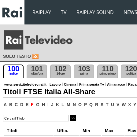
RAIPLAY
TV
RAIPLAY SOUND
NEW
SOLO TESTO
100
101
102
103
110
120
indice
ultim'ora
24 ore
prima
primo piano
politica
www.servizitelevideo.rai.it
Lavoro
Cinema
Prima serata Tv
Almanacco
Raga
Titoli FTSE Italia All-Share
A
B
C
D
E
F
G
H
I
J
K
L
M
N
O
P
Q
R
S
T
U
V
W
X
Y
Titoli
Uffic.
Min
Max
Flas