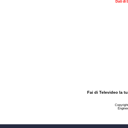
Dati di 
Fai di Televideo la 
Copyright 
Enginee