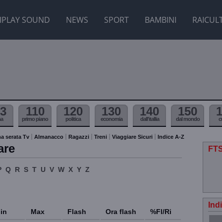
IPLAY SOUND
NEWS
SPORT
BAMBINI
RAICUL
3
110
120
130
140
150
ma
primo piano
politica
economia
dall'itallia
dal mondo
c
a serata Tv
Almanacco
Ragazzi
Treni
Viaggiare Sicuri
Indice A-Z
are
FTS
P
Q
R
S
T
U
V
W
X
Y
Z
Ind
in
Max
Flash
Ora flash
%Fl/Ri