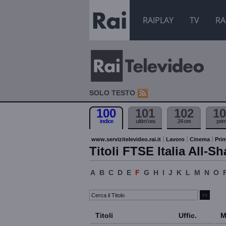
RAIPLAY
TV
RA
SOLO TESTO
100
101
102
10
indice
ultim'ora
24 ore
pri
www.servizitelevideo.rai.it
Lavoro
Cinema
Prim
Titoli FTSE Italia All-Sh
A
B
C
D
E
F
G
H
I
J
K
L
M
N
O
Titoli
Uffic.
M