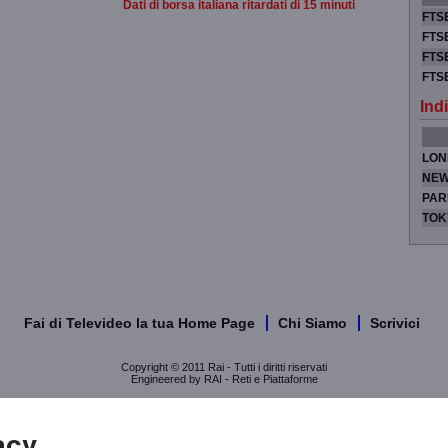
Dati di borsa italiana ritardati di 15 minuti
FTSE
FTSE
FTSE
FTS
Indi
LON
NEW
PAR
TOK
Fai di Televideo la tua Home Page
Chi Siamo
Scrivici
Copyright © 2011 Rai - Tutti i diritti riservati
Engineered by RAI - Reti e Piattaforme
acy