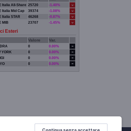
 Italia All-Share
25720
-1.40%
 Italia Mid Cap
39374
-1.08%
 Italia STAR
46268
-0.87%
E MIB
23707
-1.45%
ci Esteri
Valore
Var.
DRA
0
0.00%
 YORK
0
0.00%
IGI
0
0.00%
YO
0
0.00%
Continua senza accettare