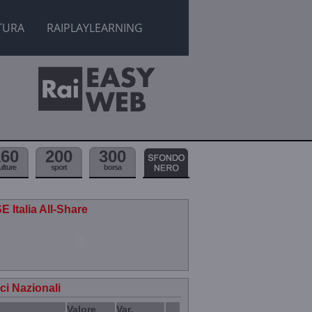
TURA
RAIPLAYLEARNING
160
200
300
ulture
sport
borsa
E Italia All-Share
ici Nazionali
Valore
Var.