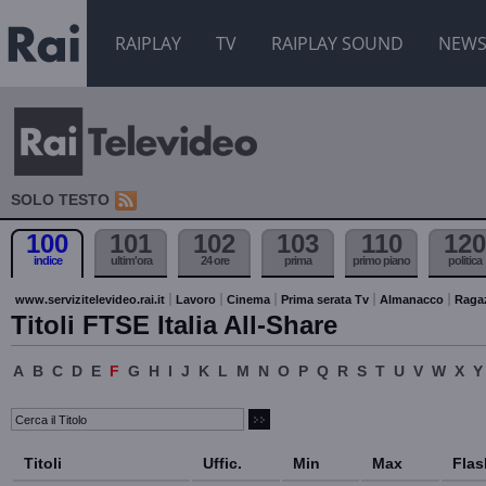
RAIPLAY
TV
RAIPLAY SOUND
NEW
SOLO TESTO
100
101
102
103
110
120
indice
ultim'ora
24 ore
prima
primo piano
politica
www.servizitelevideo.rai.it
Lavoro
Cinema
Prima serata Tv
Almanacco
Raga
Titoli FTSE Italia All-Share
A
B
C
D
E
F
G
H
I
J
K
L
M
N
O
P
Q
R
S
T
U
V
W
X
Y
Titoli
Uffic.
Min
Max
Flas